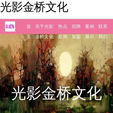
光影金桥文化
首
关于光影
热点
招商
案例
联系
页
金桥文化
新闻
加盟
展示
我们
光影金桥文化